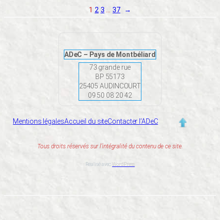
1
2
3
…
37
→
ADeC – Pays de Montbéliard
73 grande rue
BP 55173
25405 AUDINCOURT
09 50 08 20 42
Mentions légales
Accueil du site
Contacter l’ADeC
Tous droits réservés sur l’intégralité du contenu de ce site.
Réalisé avec
WordPress