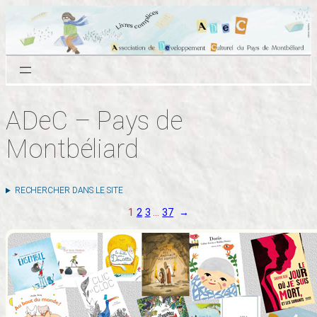
Aller
au
contenu
ADeC – Pays de
Montbéliard
RECHERCHER DANS LE SITE
1
2
3
…
37
→