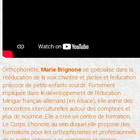
Orthophoniste,
Marie Brignone
se spécialise dans la
rééducation de la voix chantée et parlée et l’éducation
précoce de petits enfants sourds. Fortement
impliquée dans le développement de l’éducation
bilingue français-allemand (en Alsace), elle anime des
rencontres interculturelles autour des comptines et
jeux de nourrice. Elle a créé un centre de formation,
Le Corps s’honore, au sein duquel elle propose des
formations pour les orthophonistes et professionnels
de la petite enfance. Les comptines et contes