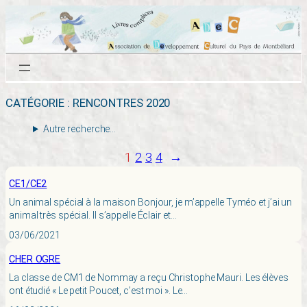
Aller
au
contenu
CATÉGORIE :
RENCONTRES 2020
Autre recherche…
1
2
3
4
→
CE1/CE2
Un animal spécial à la maison Bonjour, je m’appelle Tyméo et j’ai un
animal très spécial. Il s’appelle Éclair et…
03/06/2021
CHER OGRE
La classe de CM1 de Nommay a reçu Christophe Mauri. Les élèves
ont étudié « Le petit Poucet, c’est moi ». Le…