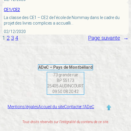
CE1/CE2
La classe des CE1 – CE2 de l’école de Nommay dans le cadre du
projet des livres complices a accueilli…
02/12/2020
1
2
3
4
Page suivante
→
ADeC – Pays de Montbéliard
73 grande rue
BP 55173
25405 AUDINCOURT
09 50 08 20 42
Mentions légales
Accueil du site
Contacter l’ADeC
Tous droits réservés sur l’intégralité du contenu de ce site.