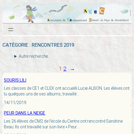
Aller
au
contenu
CATÉGORIE :
RENCONTRES 2019
Autre recherche…
1
2
→
SOURIS LILI
Les classes de CE1 et CLEX ont accueilli Lucie ALBON. Les élèves ont
lu quelques uns de ses albums, travaillé…
14/11/2019
PEUR DANS LA NEIGE
Les 26 élèves de CM2 de l’école du Centre ont rencontré Sandrine
Beau. Ils ont travaillé sur son livre « Peur…