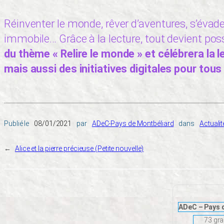
Réinventer le monde, rêver d’aventures, s’évade
immobile… Grâce à la lecture, tout devient poss
du thème « Relire le monde » et célébrera la
mais aussi des initiatives digitales pour tous 
Publié le
08/01/2021
par
ADeC-Pays de Montbéliard
dans
Actuali
←
Alice et la pierre précieuse (Petite nouvelle)
ADeC – Pays 
73 gra