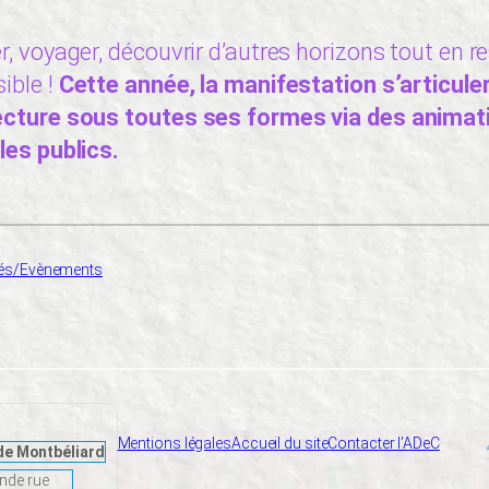
r, voyager, découvrir d’autres horizons tout en r
ible !
Cette année, la manifestation s’articule
 lecture sous toutes ses formes via des anima
les publics.
tés/Evènements
Mentions légales
Accueil du site
Contacter l’ADeC
de Montbéliard
nde rue