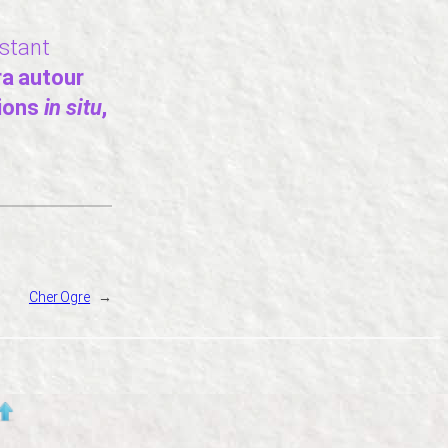
estant
ra autour
tions
in situ
,
Cher Ogre
→