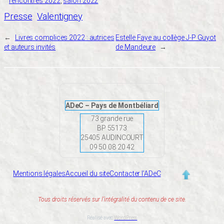
rencontres 2022
, 
salon 2022
Presse
Valentigney
←
Livres complices 2022 : autrices
Estelle Faye au collège J-P Guyot
et auteurs invités
de Mandeure
→
ADeC – Pays de Montbéliard
73 grande rue
BP 55173
25405 AUDINCOURT
09 50 08 20 42
Mentions légales
Accueil du site
Contacter l’ADeC
Tous droits réservés sur l’intégralité du contenu de ce site.
Réalisé avec
WordPress