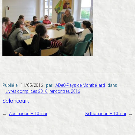
Publié le
11/05/2016
par
ADeC-Pays de Montbéliard
dans
Livres complices 2016
, 
rencontres 2016
Seloncourt
←
Audincourt – 10 mai
Béthoncourt – 10 mai
→