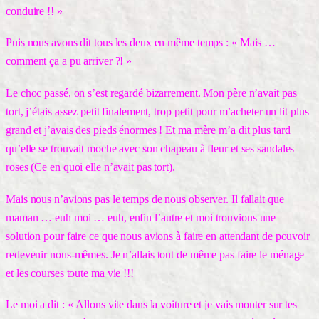
conduire !! »
Puis nous avons dit tous les deux en même temps : « Mais …
comment ça a pu arriver ?! »
Le choc passé, on s’est regardé bizarrement. Mon père n’avait pas
tort, j’étais assez petit finalement, trop petit pour m’acheter un lit plus
grand et j’avais des pieds énormes ! Et ma mère m’a dit plus tard
qu’elle se trouvait moche avec son chapeau à fleur et ses sandales
roses (Ce en quoi elle n’avait pas tort).
Mais nous n’avions pas le temps de nous observer. Il fallait que
maman … euh moi … euh, enfin l’autre et moi trouvions une
solution pour faire ce que nous avions à faire en attendant de pouvoir
redevenir nous-mêmes. Je n’allais tout de même pas faire le ménage
et les courses toute ma vie !!!
Le moi a dit : « Allons vite dans la voiture et je vais monter sur tes