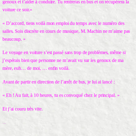
genoux et t’aider à conduire. Tu rentreras en bus et on récupérera la
voiture ce soir.»
« D’accord, tiens voilà mon emploi du temps avec le numéro des
salles. Sois discrète en cours de musique, M. Machin ne m’aime pas
beaucoup. »
Le voyage en voiture s’est passé sans trop de problèmes, même si
j’espérais bien que personne ne m’avait vu sur les genoux de ma
mère, euh… de moi, … enfin voilà.
Avant de partir en direction de l’arrêt de bus, je lui ai lancé :
« Eh ! Au fait, à 10 heures, tu es convoqué chez le principal. »
Et j’ai couru très vite.
…