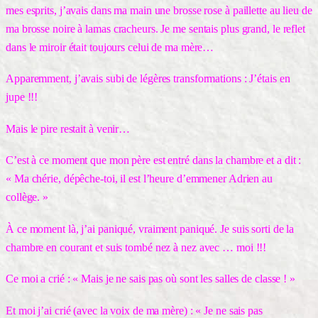
mes esprits, j’avais dans ma main une brosse rose à paillette au lieu de
ma brosse noire à lamas cracheurs. Je me sentais plus grand, le reflet
dans le miroir était toujours celui de ma mère…
Apparemment, j’avais subi de légères transformations : J’étais en
jupe !!!
Mais le pire restait à venir…
C’est à ce moment que mon père est entré dans la chambre et a dit :
« Ma chérie, dépêche-toi, il est l’heure d’emmener Adrien au
collège. »
À ce moment là, j’ai paniqué, vraiment paniqué. Je suis sorti de la
chambre en courant et suis tombé nez à nez avec … moi !!!
Ce moi a crié : « Mais je ne sais pas où sont les salles de classe ! »
Et moi j’ai crié (avec la voix de ma mère) : « Je ne sais pas