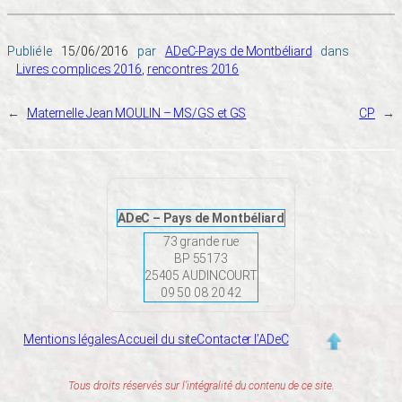
Publié le
15/06/2016
par
ADeC-Pays de Montbéliard
dans
Livres complices 2016
, 
rencontres 2016
←
Maternelle Jean MOULIN – MS/GS et GS
CP
→
ADeC – Pays de Montbéliard
73 grande rue
BP 55173
25405 AUDINCOURT
09 50 08 20 42
Mentions légales
Accueil du site
Contacter l’ADeC
Tous droits réservés sur l’intégralité du contenu de ce site.