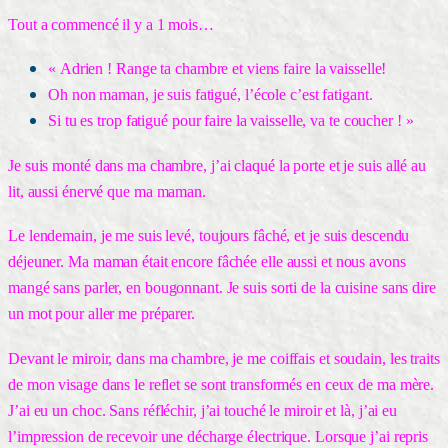
Tout a commencé il y a 1 mois…
« Adrien ! Range ta chambre et viens faire la vaisselle!
Oh non maman, je suis fatigué, l’école c’est fatigant.
Si tu es trop fatigué pour faire la vaisselle, va te coucher ! »
Je suis monté dans ma chambre, j’ai claqué la porte et je suis allé au
lit, aussi énervé que ma maman.
Le lendemain, je me suis levé, toujours fâché, et je suis descendu
déjeuner. Ma maman était encore fâchée elle aussi et nous avons
mangé sans parler, en bougonnant. Je suis sorti de la cuisine sans dire
un mot pour aller me préparer.
Devant le miroir, dans ma chambre, je me coiffais et soudain, les traits
de mon visage dans le reflet se sont transformés en ceux de ma mère.
J’ai eu un choc. Sans réfléchir, j’ai touché le miroir et là, j’ai eu
l’impression de recevoir une décharge électrique. Lorsque j’ai repris