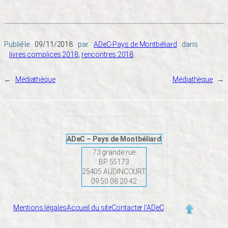
Publié le
09/11/2018
par
ADeC-Pays de Montbéliard
dans
livres complices 2018
, 
rencontres 2018
←
Médiathèque
Médiathèque
→
ADeC – Pays de Montbéliard
73 grande rue
BP 55173
25405 AUDINCOURT
09 50 08 20 42
Mentions légales
Accueil du site
Contacter l’ADeC