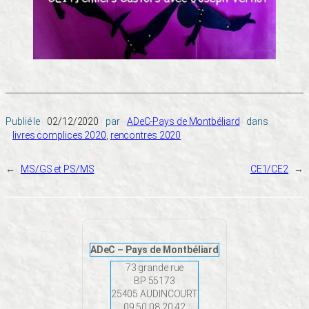
Publié le
02/12/2020
par
ADeC-Pays de Montbéliard
dans
livres complices 2020
, 
rencontres 2020
←
MS/GS et PS/MS
CE1/CE2
→
ADeC – Pays de Montbéliard
73 grande rue
BP 55173
25405 AUDINCOURT
09 50 08 20 42