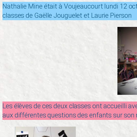
Nathalie Mine était à Voujeaucourt lundi 12 oc
classes de Gaëlle Jouguelet et Laurie Pierson
Les élèves de ces deux classes ont accueilli a
aux différentes questions des enfants sur son m