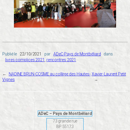
Publié le
22/10/2021
par
ADeC-Pays de Montbéliard
dans
livres complices 2021
, 
rencontres 2021
←
NADINE BRUN-COSME au collège des Hautes-
Xavier-Laurent Petit
Vignes
→
ADeC – Pays de Montbéliard
73 grande rue
BP 55173