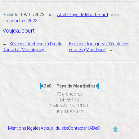
Publié le
08/11/2023
par
ADeC-Pays de Montbéliard
dans
rencontres 2023
Voujeaucourt
←
Séverine Duchesne à l’école
Béatrice Rodriguez à l’école des
Donzelot (Valentigney)
estelles (Mandeure)
→
ADeC – Pays de Montbéliard
73 grande rue
BP 55173
25405 AUDINCOURT
09 50 08 20 42
Mentions légales
Accueil du site
Contacter l’ADeC