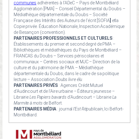
communes
adhérentes à l’ADeC – Pays de Montbéliard
Agglomération [PMA] – Conseil Départemental du Doubs –
Médiathèque départementale du Doubs – Société
Française des Intérêts des Auteurs de l’écrit [SOFIA
]
etla
Copie privée. Éducation Nationale, Inspection Académique
de Besançon (convention).
PARTENAIRES PROFESSIONNELS ET CULTURELS
:
Établissements du premier et second degré de PMA –
Bibliothèques et médiathèques du Pays de Montbéliard –
FRANCAS du Doubs – Services périscolaires et
communaux – Centres sociaux et MJC – Direction de la
culture et du patrimoine de PMA – Médiathèque
départementale du Doubs, dans le cadre de sa politique
lecture – Association
Doubs livre élu
.
PARTENAIRES PRIVÉS
: Agences Crédit Mutuel
d’Audincourt et de l’Aire urbaine – Éditeurs jeunesse –
Librairie
Les Papiers bavards
d’Audincourt – Librairie
La
Marmite à mots
de Belfort.
PARTENAIRES MÉDIA
: journal
l’Est Républicain
, Ici Belfort-
Montbéliard.