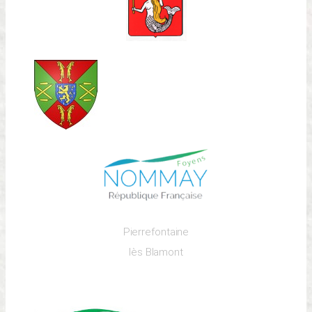
Pierrefontaine
lès Blamont