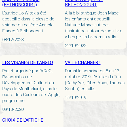
(BETHONCOURT)
BETHONCOURT
L’autrice Jo Witek a été
À la bibliothèque Jean Macé,
accueillie dans la classe de
les enfants ont accueilli
sixième du collège Anatole
Nathalie Minne, autrice-
France à Bethoncourt.
illustratrice, autour de son livre
« Les petits biscornus ». Ils…
08/12/2023
22/10/2022
LES VISAGES DE L’AGGLO
VA TE CHANGER !
Projet organisé par l’ADeC,
Durant la semaine du 8 au 13
l’Association de
octobre 2019 L’Atelier du Trio
Développement Culturel du
(Cathy Yak, Gilles Abier, Thomas
Pays de Montbéliard, dans le
Scotto) est allé…
cadre des Couleurs de l’Agglo,
15/10/2019
programme…
09/10/2020
CHOIX DE L’AFFICHE