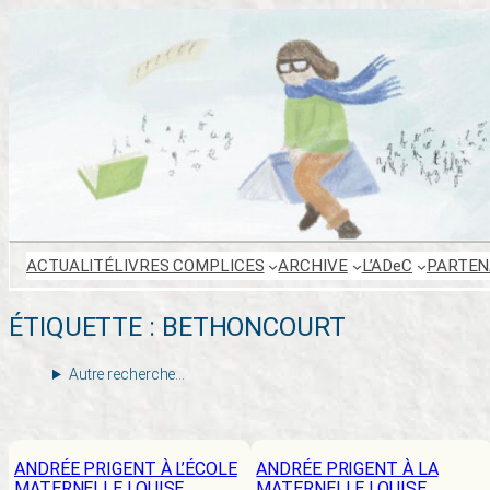
Aller
au
contenu
ACTUALITÉ
LIVRES COMPLICES
ARCHIVE
L’ADeC
PARTEN
ÉTIQUETTE :
BETHONCOURT
Autre recherche…
ANDRÉE PRIGENT À L’ÉCOLE
ANDRÉE PRIGENT À LA
MATERNELLE LOUISE
MATERNELLE LOUISE