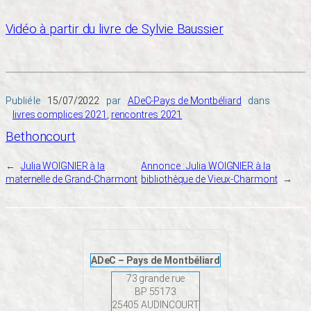
Vidéo à partir du livre de Sylvie Baussier
Publié le
15/07/2022
par
ADeC-Pays de Montbéliard
dans
livres complices 2021
, 
rencontres 2021
Bethoncourt
←
Julia WOIGNIER à la
Annonce : Julia WOIGNIER à la
maternelle de Grand-Charmont
bibliothèque de Vieux-Charmont
→
ADeC – Pays de Montbéliard
73 grande rue
BP 55173
25405 AUDINCOURT