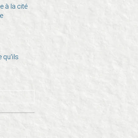
e à la cité
de
 qu’ils