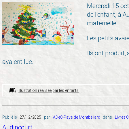
Mercredi 15 octo
de l’enfant, à 
maternelle.
Les petits avai
Ils ont produit,
avaient lue.
Illustration réalisée par les enfants
Publié le
27/12/2025
par
ADeC-Pays de Montbéliard
dans
Livres 
Audincourt