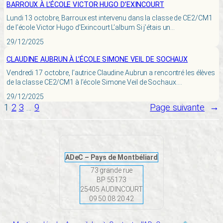
BARROUX À L’ÉCOLE VICTOR HUGO D’EXINCOURT
Lundi 13 octobre, Barroux est intervenu dans la classe de CE2/CM1
de l’école Victor Hugo d’Exincourt L’album Si j’étais un…
29/12/2025
CLAUDINE AUBRUN À L’ÉCOLE SIMONE VEIL DE SOCHAUX
Vendredi 17 octobre, l’autrice Claudine Aubrun a rencontré les élèves
de la classe CE2/CM1 à l’école Simone Veil de Sochaux.…
29/12/2025
1
2
3
…
9
Page suivante
→
ADeC – Pays de Montbéliard
73 grande rue
BP 55173
25405 AUDINCOURT
09 50 08 20 42