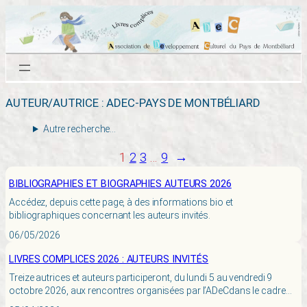
Aller
au
contenu
AUTEUR/AUTRICE :
ADEC-PAYS DE MONTBÉLIARD
Autre recherche…
1
2
3
…
9
→
BIBLIOGRAPHIES ET BIOGRAPHIES AUTEURS 2026
Accédez, depuis cette page, à des informations bio et
bibliographiques concernant les auteurs invités.
06/05/2026
LIVRES COMPLICES 2026 : AUTEURS INVITÉS
Treize autrices et auteurs participeront, du lundi 5 au vendredi 9
octobre 2026, aux rencontres organisées par l’ADeCdans le cadre…