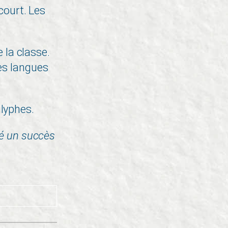
court. Les
 la classe.
des langues
glyphes.
été un succès