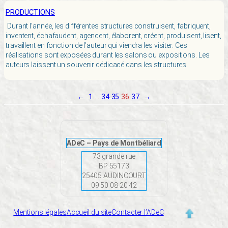
PRODUCTIONS
Durant l’année, les différentes structures construisent, fabriquent,
inventent, échafaudent, agencent, élaborent, créent, produisent, lisent,
travaillent en fonction de l’auteur qui viendra les visiter. Ces
réalisations sont exposées durant les salons ou expositions. Les
auteurs laissent un souvenir dédicacé dans les structures.
←
1
…
34
35
36
37
→
ADeC – Pays de Montbéliard
73 grande rue
BP 55173
25405 AUDINCOURT
09 50 08 20 42
Mentions légales
Accueil du site
Contacter l’ADeC