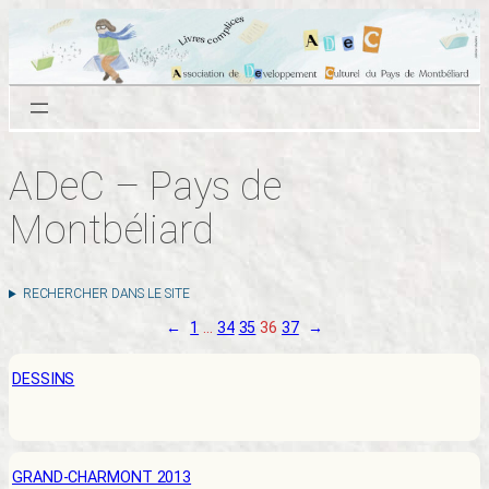
Aller
au
contenu
ADeC – Pays de
Montbéliard
RECHERCHER DANS LE SITE
←
1
…
34
35
36
37
→
DESSINS
GRAND-CHARMONT 2013