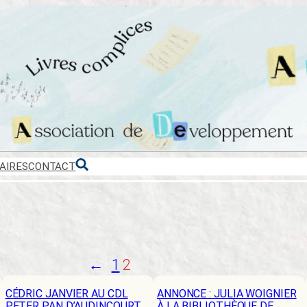
AIRES
CONTACT
←
1
2
CÉDRIC JANVIER AU CDL
ANNONCE : JULIA WOIGNIER
PETER PAN D’AUDINCOURT
À LA BIBLIOTHÈQUE DE