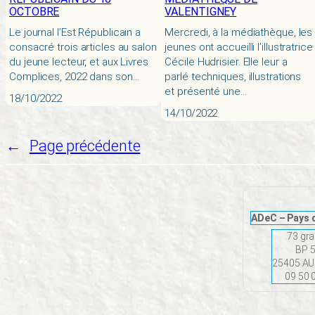
OCTOBRE
VALENTIGNEY
Le journal l’Est Républicain a
Mercredi, à la médiathèque, les
consacré trois articles au salon
jeunes ont accueilli l’illustratrice
du jeune lecteur, et aux Livres
Cécile Hudrisier. Elle leur a
Complices, 2022 dans son…
parlé techniques, illustrations
et présenté une…
18/10/2022
14/10/2022
←
Page précédente
ADeC – Pays 
73 gra
BP 
25405 A
09 50 