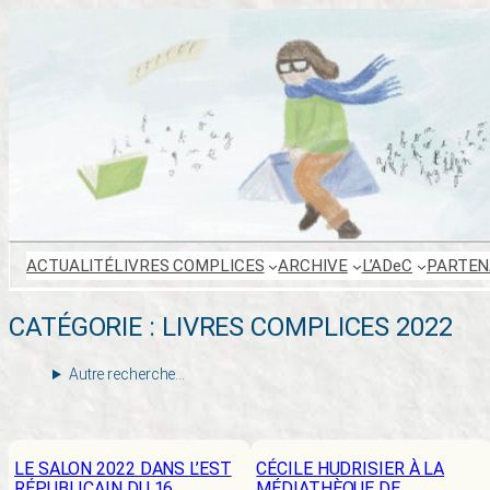
Aller
au
contenu
ACTUALITÉ
LIVRES COMPLICES
ARCHIVE
L’ADeC
PARTEN
CATÉGORIE :
LIVRES COMPLICES 2022
Autre recherche…
LE SALON 2022 DANS L’EST
CÉCILE HUDRISIER À LA
RÉPUBLICAIN DU 16
MÉDIATHÈQUE DE