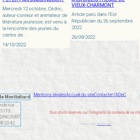
VIEUX-CHARMONT
Mercredi 12 octobre, Cédric,
Article paru dans l’Est
auteur-conteur et animateur de
Républicain du 26 septembre
littérature jeunesse, est venu à
2022.
la rencontre des jeunes du
centre de…
26/09/2022
14/10/2022
Mentions légales
Accueil du site
Contacter l’ADeC
de Montbéliard
nde rue
55173
Tous droits réservés sur l’intégralité du contenu de ce sit
UDINCOURT
08 20 42
Réalisé avec
WordPress