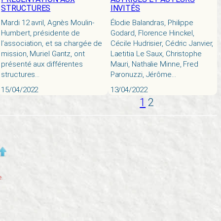
STRUCTURES
INVITÉS
Mardi 12 avril, Agnès Moulin-
Élodie Balandras, Philippe
Humbert, présidente de
Godard, Florence Hinckel,
l’association, et sa chargée de
Cécile Hudrisier, Cédric Janvier,
mission, Muriel Gantz, ont
Laetitia Le Saux, Christophe
présenté aux différentes
Mauri, Nathalie Minne, Fred
structures…
Paronuzzi, Jérôme…
15/04/2022
13/04/2022
1
2
e.